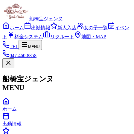
船橋宝ジェンヌ
ホーム
出勤情報
新人入店
女の子一覧
イベン
ト
料金システム
リクルート
地図・MAP
TEL
MENU
047-460-8858
船橋宝ジェンヌ
MENU
ホーム
出勤情報