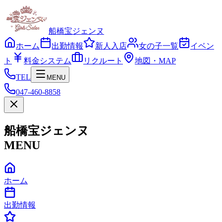
船橋宝ジェンヌ
ホーム
出勤情報
新人入店
女の子一覧
イベン
ト
料金システム
リクルート
地図・MAP
TEL
MENU
047-460-8858
船橋宝ジェンヌ
MENU
ホーム
出勤情報