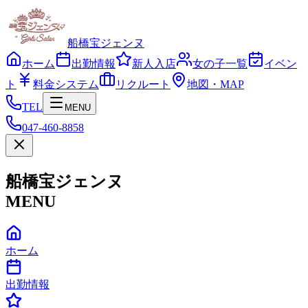
船橋宝ジェンヌ
ホーム
出勤情報
新人入店
女の子一覧
イベン
ト
料金システム
リクルート
地図・MAP
TEL
MENU
047-460-8858
船橋宝ジェンヌ
MENU
ホーム
出勤情報